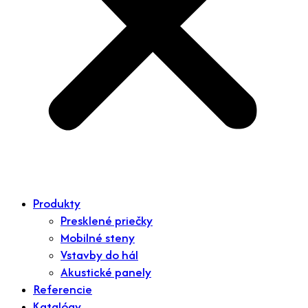
Produkty
Presklené priečky
Mobilné steny
Vstavby do hál
Akustické panely
Referencie
Katalógy