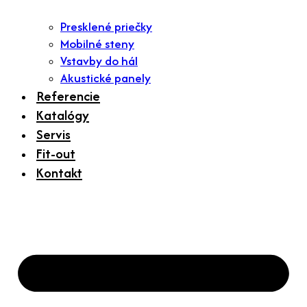
Presklené priečky
Mobilné steny
Vstavby do hál
Akustické panely
Referencie
Katalógy
Servis
Fit-out
Kontakt