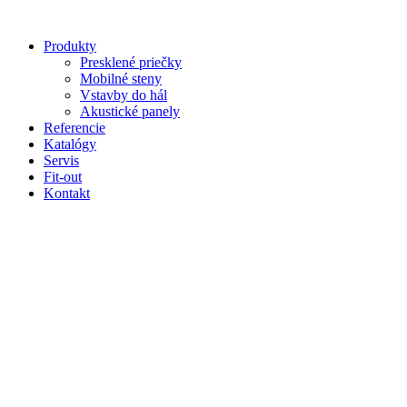
Preskočiť
na
Produkty
obsah
Presklené priečky
Mobilné steny
Vstavby do hál
Akustické panely
Referencie
Katalógy
Servis
Fit-out
Kontakt