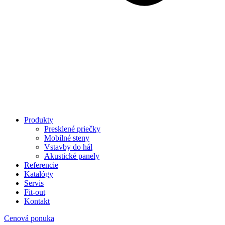
Produkty
Presklené priečky
Mobilné steny
Vstavby do hál
Akustické panely
Referencie
Katalógy
Servis
Fit-out
Kontakt
Cenová ponuka